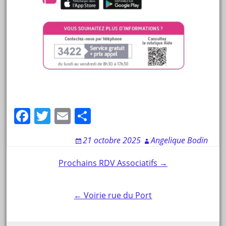
F
T
E
P
a
w
m
ar
21 octobre 2025
Angelique Bodin
c
itt
ai
ta
e
er
l
g
Post
Prochains RDV Associatifs →
b
er
navigation
o
← Voirie rue du Port
o